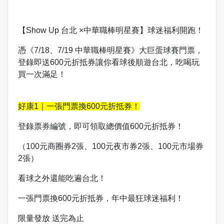
【Show Up 台北 ×中華職棒明星賽】球迷福利開跑！
憑《7/18、7/19 中華職棒明星賽》大巨蛋球賽門票，
登錄即送600元折抵券讓你看球後順遊台北，吃喝玩
買一次滿足！
好康1｜一張門票換600元折抵券！
登錄票券編號，即可領取總價值600元折抵券！
（100元商圈券2張、100元夜市券2張、100元市場券
2張）
看球之外還能吃遍台北！
一張門票換600元折抵券，年中最狂球迷福利！
限量發放 送完為止