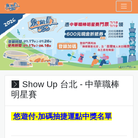
Show Up 台北
頁面頂端
跳到主要內容區塊
上一張
下
Show Up 台北 - 中華職棒
明星賽
悠遊付-加碼抽捷運點中獎名單